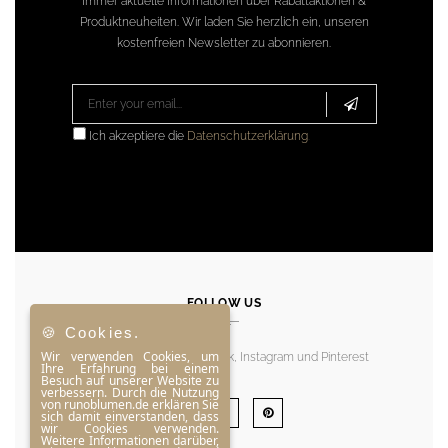
Immer aktuelle Informationen über Rabattaktionen &
Produktneuheiten. Wir laden Sie herzlich ein, unseren
kostenfreien Newsletter zu abonnieren.
Ich akzeptiere die
Datenschutzerklärung
.
FOLLOW US
🍪 Cookies.
Wir verwenden Cookies, um
Folgen Sie uns bei Facebook, Instagram und Pinterest
Ihre Erfahrung bei einem
Besuch auf unserer Website zu
verbessern. Durch die Nutzung
von runoblumen.de erklären Sie
sich damit einverstanden, dass
wir Cookies verwenden.
Weitere Informationen darüber,