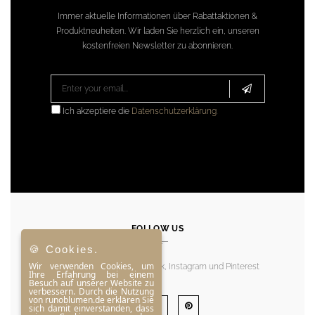
Immer aktuelle Informationen über Rabattaktionen &
Produktneuheiten. Wir laden Sie herzlich ein, unseren
kostenfreien Newsletter zu abonnieren.
Ich akzeptiere die
Datenschutzerklärung
.
FOLLOW US
🍪 Cookies.
Wir verwenden Cookies, um
Folgen Sie uns bei Facebook, Instagram und Pinterest
Ihre Erfahrung bei einem
Besuch auf unserer Website zu
verbessern. Durch die Nutzung
von runoblumen.de erklären Sie
sich damit einverstanden, dass